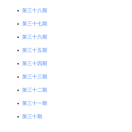
第三十八期
第三十七期
第三十六期
第三十五期
第三十四期
第三十三期
第三十二期
第三十一期
第三十期