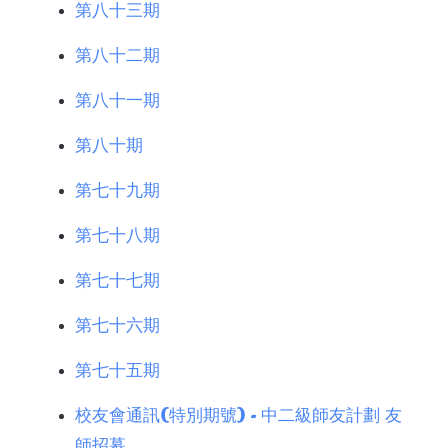
第八十三期
第八十二期
第八十一期
第八十期
第七十九期
第七十八期
第七十七期
第七十六期
第七十五期
校友會通訊(特別期號) - 中二級師友計劃 友
師招募