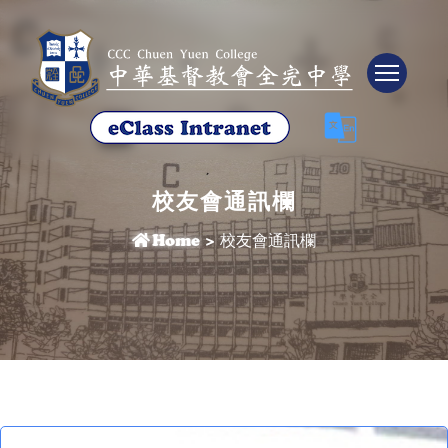
Tog
校友會通訊欄
Home
>
校友會通訊欄