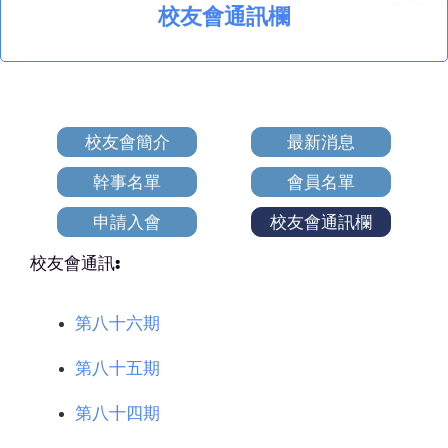
校友會通訊欄
校友會簡介
最新消息
幹事名單
會員名單
申請入會
校友會通訊欄
校友會通訊:
第八十六期
第八十五期
第八十四期