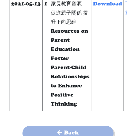
2021-05-13
1
家長教育資源
Download
下
促進親子關係 提
載
升正向思維
Resources on
Parent
Education
Foster
Parent-Child
Relationships
to Enhance
Positive
Thinking
Back