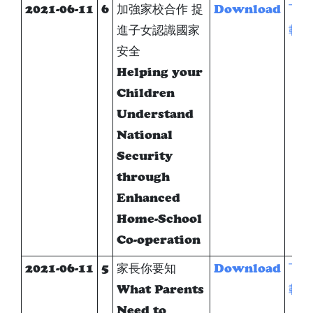
2021-06-11
6
加強家校合作 捉
Download
下
進子女認識國家
載
安全
Helping your
Children
Understand
National
Security
through
Enhanced
Home-School
Co-operation
2021-06-11
5
家長你要知
Download
下
What Parents
載
Need to